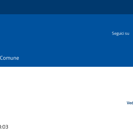
o
Seguici su
il Comune
Ved
3:03