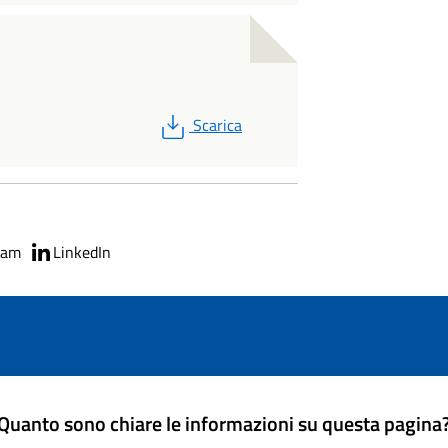
PDF
Scarica
ram
LinkedIn
Quanto sono chiare le informazioni su questa pagina