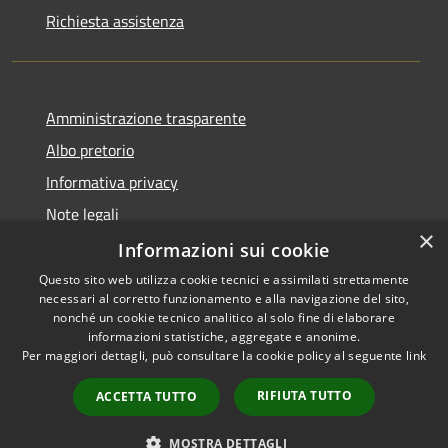
Richiesta assistenza
Amministrazione trasparente
Albo pretorio
Informativa privacy
Note legali
×
Dichiarazione di accessibilità
Informazioni sui cookie
Questo sito web utilizza cookie tecnici e assimilati strettamente
necessari al corretto funzionamento e alla navigazione del sito,
nonché un cookie tecnico analitico al solo fine di elaborare
informazioni statistiche, aggregate e anonime.
RSS
Copyright © 2026 • Comune di
Per maggiori dettagli, può consultare la cookie policy al seguente
link
Accessibilità
Portogruaro • Powered by
Privacy
Municipium
Accesso
•
RIFIUTA TUTTO
ACCETTA TUTTO
Cookie
redazione
Mappa del sito
MOSTRA DETTAGLI