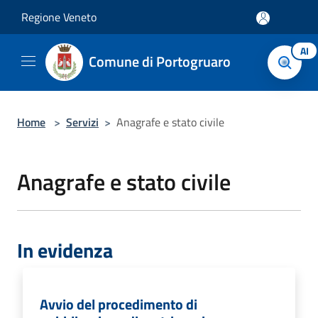
Salta al contenuto principale
Regione Veneto
AI
Comune di Portogruaro
Home
>
Servizi
>
Anagrafe e stato civile
Anagrafe e stato civile
In evidenza
Avvio del procedimento di