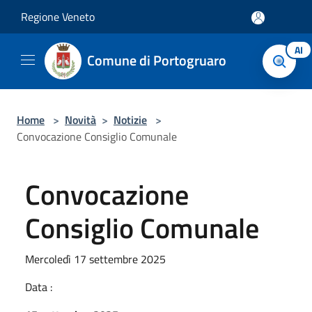
Salta al contenuto principale
Regione Veneto
AI
Comune di Portogruaro
Home
>
Novità
>
Notizie
>
Convocazione Consiglio Comunale
Convocazione
Consiglio Comunale
Mercoledì 17 settembre 2025
Data :