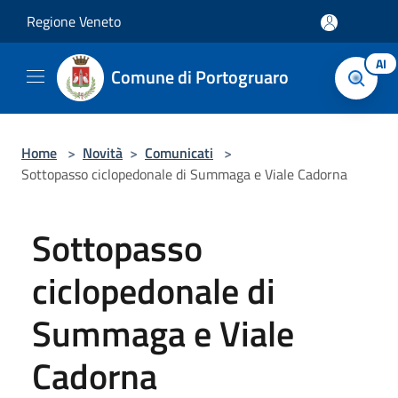
Salta al contenuto principale
Regione Veneto
AI
Comune di Portogruaro
Home
>
Novità
>
Comunicati
>
Sottopasso ciclopedonale di Summaga e Viale Cadorna
Sottopasso
ciclopedonale di
Summaga e Viale
Cadorna