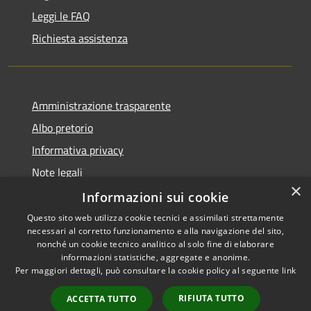
Leggi le FAQ
Richiesta assistenza
Amministrazione trasparente
Albo pretorio
Informativa privacy
Note legali
×
Dichiarazione di accessibilità
Informazioni sui cookie
Questo sito web utilizza cookie tecnici e assimilati strettamente
necessari al corretto funzionamento e alla navigazione del sito,
nonché un cookie tecnico analitico al solo fine di elaborare
informazioni statistiche, aggregate e anonime.
RSS
Copyright © 2026 • Comune di
Per maggiori dettagli, può consultare la cookie policy al seguente
link
Accessibilità
Portogruaro • Powered by
Privacy
Municipium
Accesso
•
RIFIUTA TUTTO
ACCETTA TUTTO