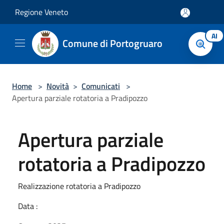
Salta al contenuto principale
Regione Veneto
AI
Comune di Portogruaro
Home
>
Novità
>
Comunicati
>
Apertura parziale rotatoria a Pradipozzo
Apertura parziale
rotatoria a Pradipozzo
Realizzazione rotatoria a Pradipozzo
Data :