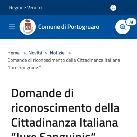
Salta al contenuto principale
Regione Veneto
AI
Comune di Portogruaro
Home
>
Novità
>
Notizie
>
Domande di riconoscimento della Cittadinanza Italiana
“Iure Sanguinis”
Domande di
riconoscimento della
Cittadinanza Italiana
“Iure Sanguinis”