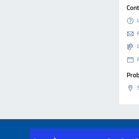
Cont
Prob