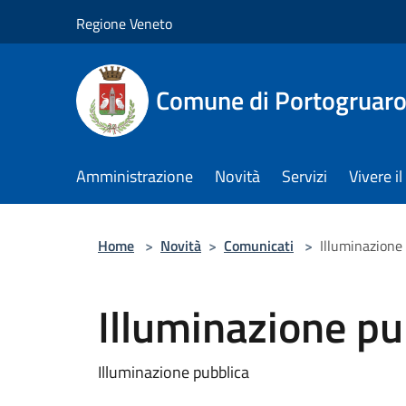
Salta al contenuto principale
Regione Veneto
Comune di Portogruar
Amministrazione
Novità
Servizi
Vivere 
Home
>
Novità
>
Comunicati
>
Illuminazione 
Illuminazione pub
Illuminazione pubblica