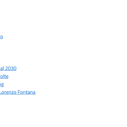
ro
o al 2030
volte
ng
. Lorenzo Fontana