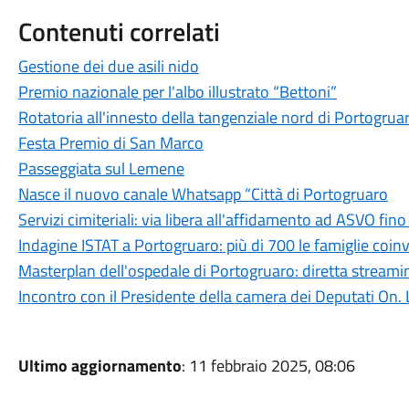
Contenuti correlati
Gestione dei due asili nido
Premio nazionale per l'albo illustrato “Bettoni”
Rotatoria all'innesto della tangenziale nord di Portogrua
Festa Premio di San Marco
Passeggiata sul Lemene
Nasce il nuovo canale Whatsapp “Città di Portogruaro
Servizi cimiteriali: via libera all'affidamento ad ASVO fin
Indagine ISTAT a Portogruaro: più di 700 le famiglie coin
Masterplan dell'ospedale di Portogruaro: diretta streami
Incontro con il Presidente della camera dei Deputati On
Ultimo aggiornamento
: 11 febbraio 2025, 08:06