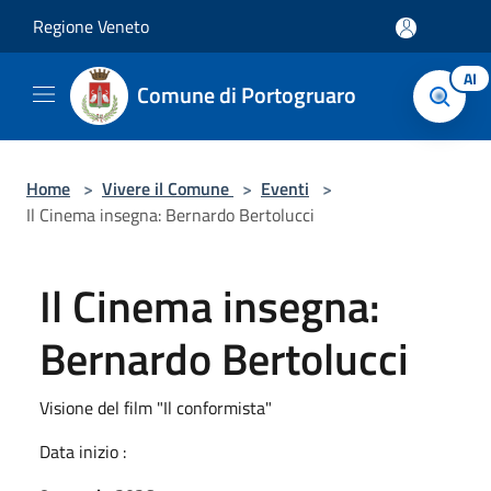
Salta al contenuto principale
Regione Veneto
AI
Comune di Portogruaro
Home
>
Vivere il Comune
>
Eventi
>
Il Cinema insegna: Bernardo Bertolucci
Il Cinema insegna:
Bernardo Bertolucci
Visione del film "Il conformista"
Data inizio :