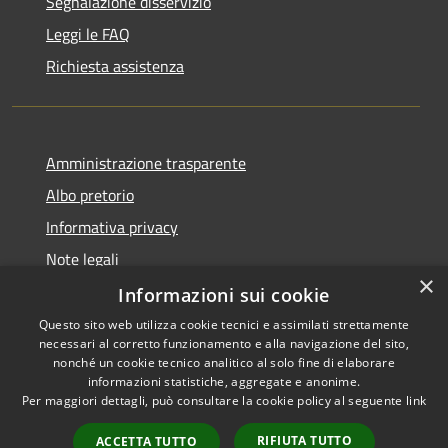
Segnalazione disservizio
Leggi le FAQ
Richiesta assistenza
Amministrazione trasparente
Albo pretorio
Informativa privacy
Note legali
×
Dichiarazione di accessibilità
Informazioni sui cookie
Questo sito web utilizza cookie tecnici e assimilati strettamente
necessari al corretto funzionamento e alla navigazione del sito,
nonché un cookie tecnico analitico al solo fine di elaborare
informazioni statistiche, aggregate e anonime.
RSS
Copyright © 2026 • Comune di
Per maggiori dettagli, può consultare la cookie policy al seguente
link
Accessibilità
Portogruaro • Powered by
Privacy
Municipium
Accesso
•
RIFIUTA TUTTO
ACCETTA TUTTO