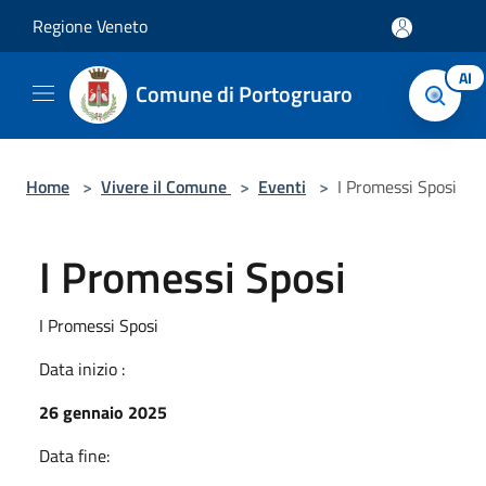
Salta al contenuto principale
Regione Veneto
AI
Comune di Portogruaro
Home
>
Vivere il Comune
>
Eventi
>
I Promessi Sposi
I Promessi Sposi
I Promessi Sposi
Data inizio :
26 gennaio 2025
Data fine: