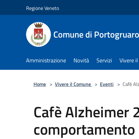
Salta al contenuto principale
Regione Veneto
Comune di Portogruar
Amministrazione
Novità
Servizi
Vivere 
Home
>
Vivere il Comune
>
Eventi
>
Cafè Al
Cafè Alzheimer 2
comportamento