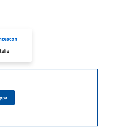
ancescon
talia
appa