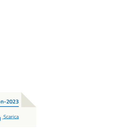
con-2023
PDF
Scarica