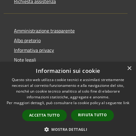
Richiesta assistenza
Amministrazione trasparente
Albo pretorio
Informativa privacy
Note legali
×
Dichiarazione di accessibilità
Informazioni sui cookie
Questo sito web utilizza cookie tecnici e assimilati strettamente
necessari al corretto funzionamento e alla navigazione del sito,
nonché un cookie tecnico analitico al solo fine di elaborare
informazioni statistiche, aggregate e anonime.
RSS
Copyright © 2026 • Comune di
Per maggiori dettagli, può consultare la cookie policy al seguente
link
Accessibilità
Portogruaro • Powered by
Privacy
Municipium
Accesso
•
RIFIUTA TUTTO
ACCETTA TUTTO
Cookie
redazione
Mappa del sito
MOSTRA DETTAGLI