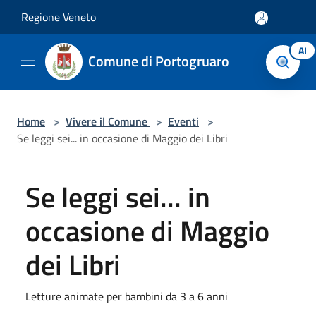
Salta al contenuto principale
Regione Veneto
AI
Comune di Portogruaro
Home
>
Vivere il Comune
>
Eventi
>
Se leggi sei... in occasione di Maggio dei Libri
Se leggi sei... in
occasione di Maggio
dei Libri
Letture animate per bambini da 3 a 6 anni