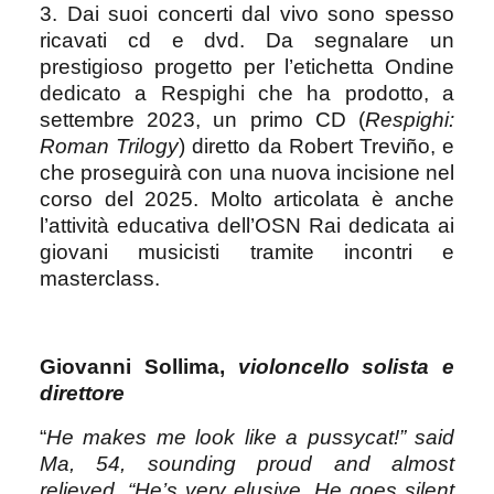
3. Dai suoi concerti dal vivo sono spesso
ricavati cd e dvd. Da segnalare un
prestigioso progetto per l’etichetta Ondine
dedicato a Respighi che ha prodotto, a
settembre 2023, un primo CD (
Respighi:
Roman Trilogy
) diretto da Robert Treviño, e
che proseguirà con una nuova incisione nel
corso del 2025. Molto articolata è anche
l’attività educativa dell’OSN Rai dedicata ai
giovani musicisti tramite incontri e
masterclass.
Giovanni Sollima,
violoncello solista e
direttore
“
He makes me look like a pussycat!” said
Ma, 54, sounding proud and almost
relieved. “He’s very elusive. He goes silent