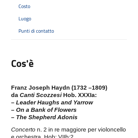
Costo
Luogo
Punti di contatto
Cos'è
Franz Joseph Haydn (1732 –1809)
da
Canti Scozzesi
Hob. XXXIa:
– Leader Haughs and Yarrow
– On a Bank of Flowers
– The Shepherd Adonis
Concerto
n. 2 in re maggiore per violoncello
e orchestra, Hob: VIIb:2