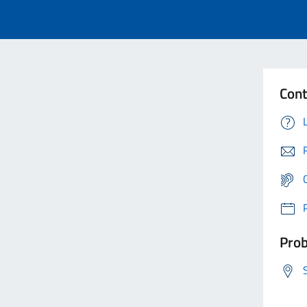
Cont
Prob