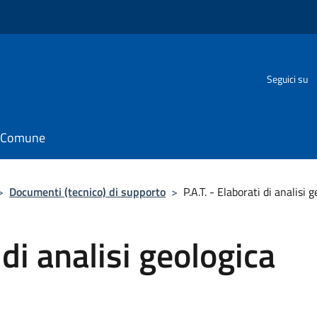
o
Seguici su
il Comune
>
Documenti (tecnico) di supporto
>
P.A.T. - Elaborati di analisi 
 di analisi geologica