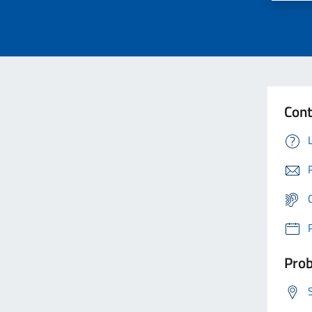
Cont
Prob