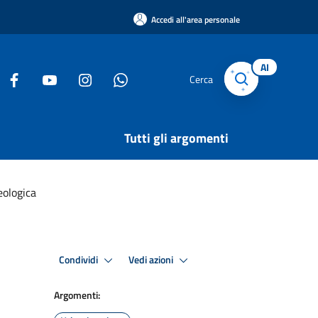
Accedi all'area personale
AI
Cerca
Tutti gli argomenti
geologica
Condividi
Vedi azioni
Argomenti: