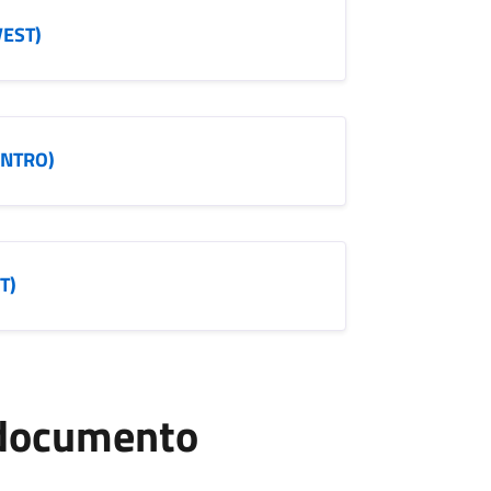
VEST)
CENTRO)
T)
l documento