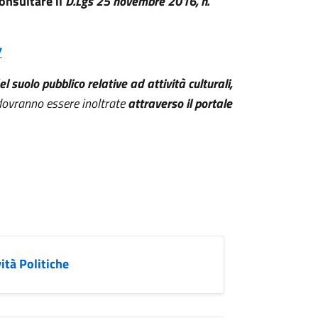
consultare il
D.Lgs 25 novembre 2016, n.
/
l suolo pubblico relative ad attività culturali,
dovranno essere inoltrate
attraverso il portale
ità Politiche