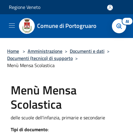
Salta al contenuto principale
Regione Veneto
AI
Comune di Portogruaro
Home
>
Amministrazione
>
Documenti e dati
>
Documenti (tecnico) di supporto
>
Menù Mensa Scolastica
Menù Mensa
Scolastica
delle scuole dell'infanzia, primarie e secondarie
Tipi di documento
: