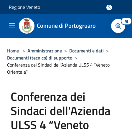
Salta al contenuto principale
Regione Veneto
AI
Comune di Portogruaro
Home
>
Amministrazione
>
Documenti e dati
>
Documenti (tecnico) di supporto
>
Conferenza dei Sindaci dell'Azienda ULSS 4 “Veneto
Orientale”
Conferenza dei
Sindaci dell'Azienda
ULSS 4 “Veneto