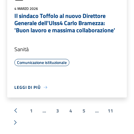
4 MARZO 2026
Il sindaco Toffolo al nuovo Direttore
Generale dell'Ulss4 Carlo Bramezza:
'Buon lavoro e massima collaborazione'
Sanità
Comunicazione istituzionale
LEGGI DI PIÙ
1
...
3
4
5
...
11
« Precedente
Successiva »