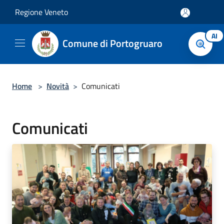
Salta al contenuto principale
Regione Veneto
AI
Comune di Portogruaro
Home
>
Novità
>
Comunicati
Comunicati